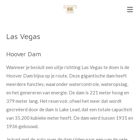
Ga
direct
naar
de
Las Vegas
hoofdinhoud
Hoover Dam
Wanneer je besluit een uitje richting Las Vegas te doen is de
Hoover Dam bijna op je route. Deze gigantische dam heeft
meerdere functies, waaronder watercontrole, wateropslag,
en het genereren van energie. De dam is 221 meter hoog en
379 meter lang. Het reservoir, ofwel het meer dat wordt
gecreëerd door de dam is Lake Lead, dat een totale capaciteit
van 35.200 kubieke meter heeft. De dam werd tussen 1931 en
1936 gebouwd.
Je kunt met de auto over de dam rijden naar een van de vele